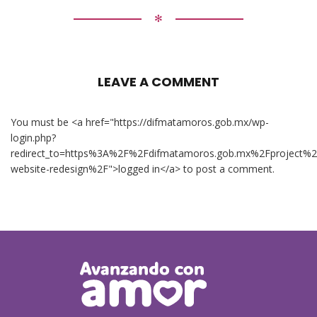
✻
LEAVE A COMMENT
You must be <a href="https://difmatamoros.gob.mx/wp-
login.php?
redirect_to=https%3A%2F%2Fdifmatamoros.gob.mx%2Fproject%
website-redesign%2F">logged in</a> to post a comment.